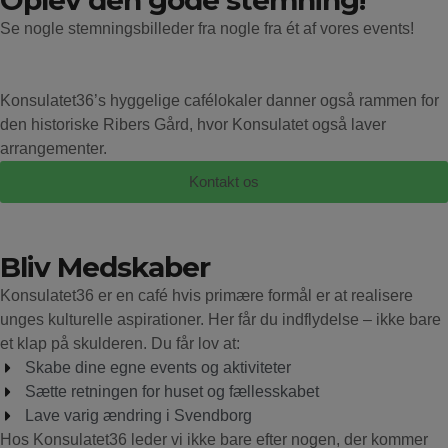
Oplev den gode stemning!
8
0
Konsulatet er Gult 💛
mic aften, hvor unge får scenen og
stemmen i centrum. Her er plads til
Se nogle stemningsbilleder fra nogle fra ét af vores events!
2
0
både det rå, det ærlige, det sjove og
det sårbare.
Uanset om du vil optræde eller bare
lytte med, er du mere end velkommen.
Konsulatet36’s hyggelige cafélokaler danner også rammen for
Vi skaber et trygt og hyggeligt rum, hvor
kreativitet og fællesskab får lov at fylde.
den historiske Ribers Gård, hvor Konsulatet også laver
📍 Konsulatet 36
arrangementer.
🎙 Open mic - UNGES ORD
✨ For unge, af unge
Kontakt os
Tag dine venner med, og kom som du
er - vi glæder os til at høre dine ord.
#UngesOrd #OpenMic #Konsulatet36
#SpokenWord #PoetryNight
Bliv Medskaber
33
0
Konsulatet36 er en café hvis primære formål er at realisere
unges kulturelle aspirationer. Her får du indflydelse – ikke bare
et klap på skulderen. Du får lov at:
Skabe dine egne events og aktiviteter
Sætte retningen for huset og fællesskabet
Lave varig ændring i Svendborg
Hos Konsulatet36 leder vi ikke bare efter nogen, der kommer