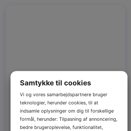
Samtykke til cookies
Søn, 12 Juli
14:00
- 18:00
Magi i Møllergade!
Vi og vores samarbejdspartnere bruger
Magi i Møllergade er Konsulatet36’s ugentlige
teknologier, herunder cookies, til at
Magic The Gathering klub! Søndag 14-18
indsamle oplysninger om dig til forskellige
formål, herunder: Tilpasning af annoncering,
bedre brugeroplevelse, funktionalitet,
Læs mere