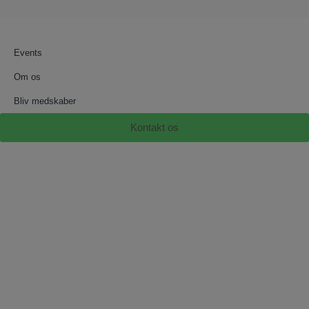
Events
Om os
Bliv medskaber
Kontakt os