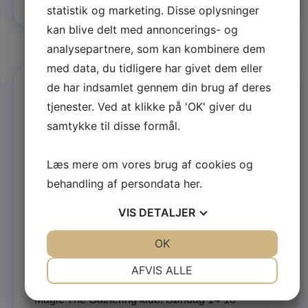
statistik og marketing. Disse oplysninger
kan blive delt med annoncerings- og
analysepartnere, som kan kombinere dem
med data, du tidligere har givet dem eller
de har indsamlet gennem din brug af deres
tjenester. Ved at klikke på 'OK' giver du
samtykke til disse formål.
Læs mere om vores brug af cookies og
behandling af persondata
her
.
VIS
DETALJER
JA
NEJ
OK
JA
NEJ
Søn, 19 Juli
14:00
- 18:00
NØDVENDIGE
PRÆFERENCER
Magi i Møllergade!
AFVIS ALLE
Magi i Møllergade er Konsulatet36’s ugentlige
JA
NEJ
JA
NEJ
Magic The Gathering klub! Søndag 14-18